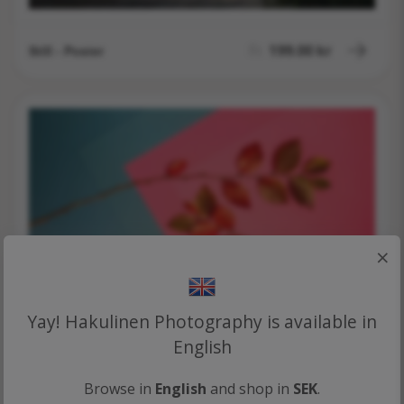
Fr.
199.00 kr
Still - Poster
×
Yay! Hakulinen Photography is available in
English
Fr.
199.00 kr
Autumn Splice - Poster
Browse in
English
and shop in
SEK
.